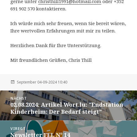
gerne unter
christhill1991@hotmail.com
oder +352
691 902 570 kontaktieren.
Ich würde mich sehr freuen, wenn Sie bereit wären,
Ihre wertvollen Erfahrungen mit mir zu teilen.
Herzlichen Dank für Ihre Unterstützung.
Mit freundlichen Grüßen, Chris Thill
September 04-09-2024 10:40
Post
NÄCHST
navigation
02.08.2024: Artikel Wort.lu: "Endstation
Nächst
Kinderheim: Der Bedarf steigt"
VIREGT
Newsletter FEL N° 14
Viregt