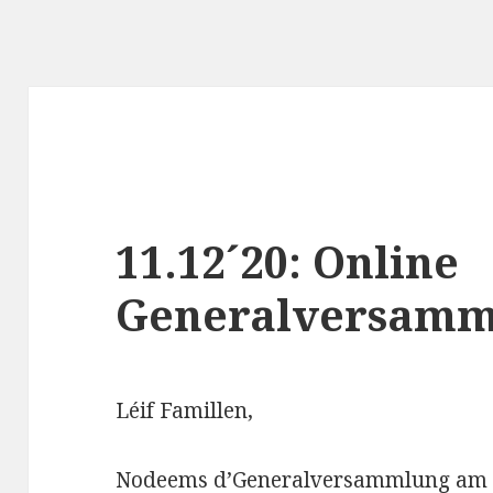
11.12´20: Online
Generalversamm
Léif Famillen,
Nodeems d’Generalversammlung am 