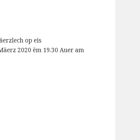
äerzlech op eis
. Mäerz 2020 ëm 19.30 Auer am