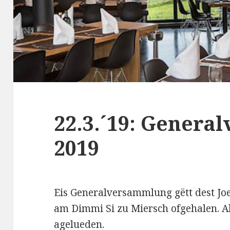
22.3.´19: Gener
2019
Eis Generalversammlung gëtt dest Jo
am Dimmi Si zu Miersch ofgehalen. Al
agelueden.