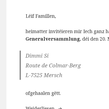
Léif Famillen,
heimatter invitéieren mir Iech ganz h
Generalversammlung
, déi den 20
Dimmi Si
Route de Colmar-Berg
L-7525 Mersch
ofgehaalen gëtt.
Weiderliesen...