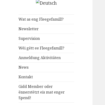
Wat as eng Fleegefamill?
Newsletter
Supervision
Wéi gëtt ee Fleegefamill?
Anmeldung Aktivitäten
News
Kontakt
Gidd Member oder
ënnerstëtzt eis mat enger
Spend!