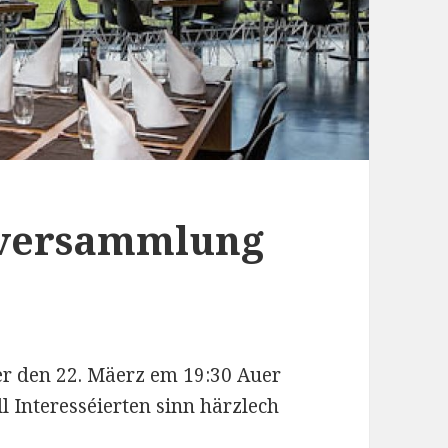
alversammlung
er den 22. Mäerz em 19:30 Auer
l Interesséierten sinn härzlech