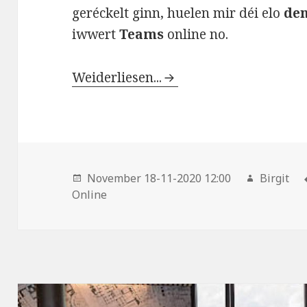
geréckelt ginn, huelen mir déi elo
den
iwwert
Teams
online no.
Weiderliesen...
November 18-11-2020 12:00
Birgit
Online