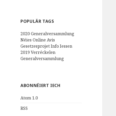
POPULÄR TAGS
2020
Generalversammlung
Néies
Online
Avis
Gesetzesprojet
Info
Iessen
2019
Verréckelen
Generalversammlung
ABONNÉIERT IECH
Atom 1.0
RSS