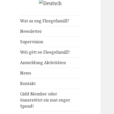
Wat as eng Fleegefamill?
Newsletter
Supervision
Wéi gëtt ee Fleegefamill?
Anmeldung Aktivitäten
News
Kontakt
Gidd Member oder
ënnerstëtzt eis mat enger
Spend!