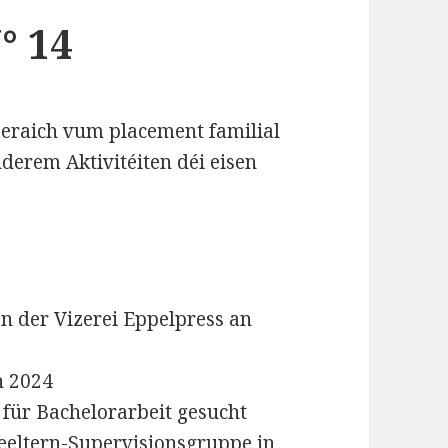
° 14
Beraich vum placement familial
derem Aktivitéiten déi eisen
an der Vizerei Eppelpress an
n 2024
 für Bachelorarbeit gesucht
geeltern-Supervisionsgruppe in