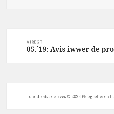
Post
navigation
VIREGT
05.´19: Avis iwwer de pro
Viregt
Tous droits réservés © 2026 Fleegeelteren 