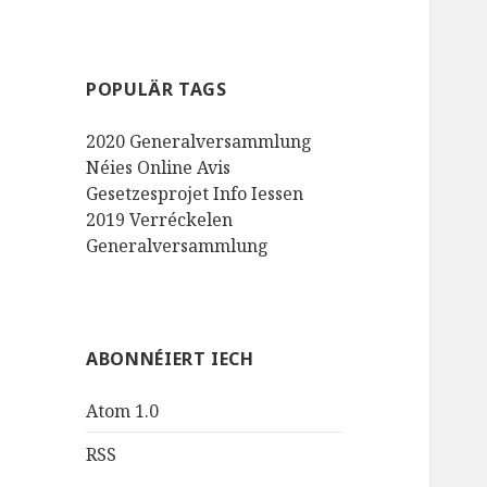
POPULÄR TAGS
2020
Generalversammlung
Néies
Online
Avis
Gesetzesprojet
Info
Iessen
2019
Verréckelen
Generalversammlung
ABONNÉIERT IECH
Atom 1.0
RSS