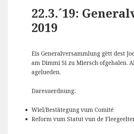
22.3.´19: Gener
2019
Eis Generalversammlung gëtt dest Jo
am Dimmi Si zu Miersch ofgehalen. Al
agelueden.
Daresuerdnung:
Wiel/Bestätegung vum Comité
Reform vum Statut vun de Fleegeelte