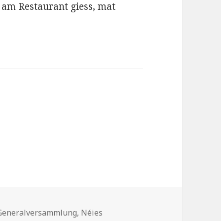
am Restaurant giess, mat
Generalversammlung,
Néies