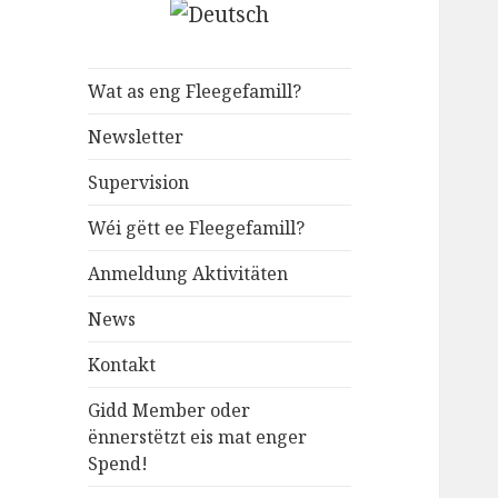
Wat as eng Fleegefamill?
Newsletter
Supervision
Wéi gëtt ee Fleegefamill?
Anmeldung Aktivitäten
News
Kontakt
Gidd Member oder
ënnerstëtzt eis mat enger
Spend!