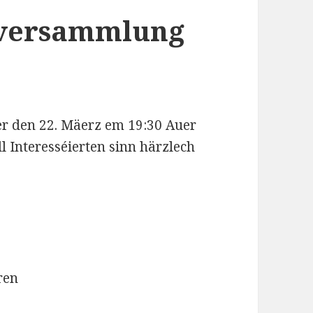
alversammlung
er den 22. Mäerz em 19:30 Auer
l Interesséierten sinn härzlech
ren