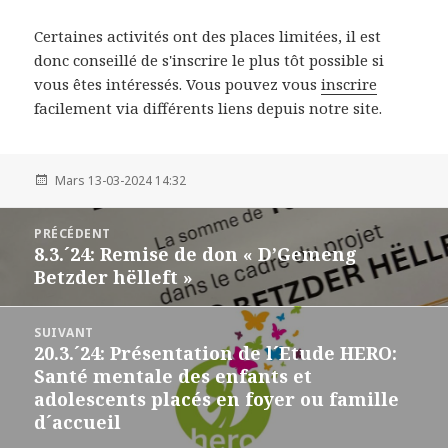
Certaines activités ont des places limitées, il est
donc conseillé de s'inscrire le plus tôt possible si
vous êtes intéressés. Vous pouvez vous
inscrire
facilement via différents liens depuis notre site.
Mars 13-03-2024 14:32
Post
PRÉCÉDENT
navigation
8.3.´24: Remise de don « D’Gemeng
Précédent
Betzder hëlleft »
SUIVANT
20.3.´24: Présentation de l´Etude HERO:
Suivant
Santé mentale des enfants et
adolescents placés en foyer ou famille
d´accueil