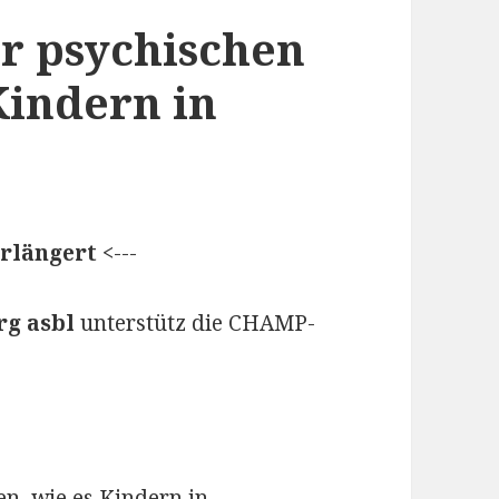
r psychischen
Kindern in
erlängert
<---
rg asbl
unterstütz die CHAMP-
en, wie es Kindern in