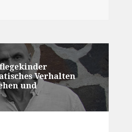
flegekinder
atisches Verhalten
tehen und