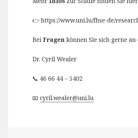
Mehr
Infos
zur Studie finden Sie hier
👉 https://www.uni.lu/fhse-de/resear
Bei
Fragen
können Sie sich gerne an
Dr. Cyril Wealer
📞 46 66 44 – 5402
📧
cyril.wealer@uni.lu