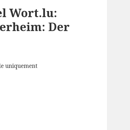
el Wort.lu:
derheim: Der
nde uniquement