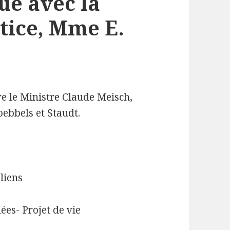
vue avec la
stice, Mme E.
tre le Ministre Claude Meisch,
ebbels et Staudt.
liens
es- Projet de vie